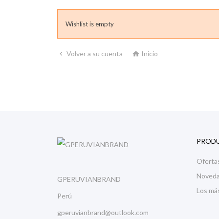
Wishlist is empty
Volver a su cuenta
Inicio


PROD
Oferta
Noved
GPERUVIANBRAND
Los má
Perú
gperuvianbrand@outlook.com