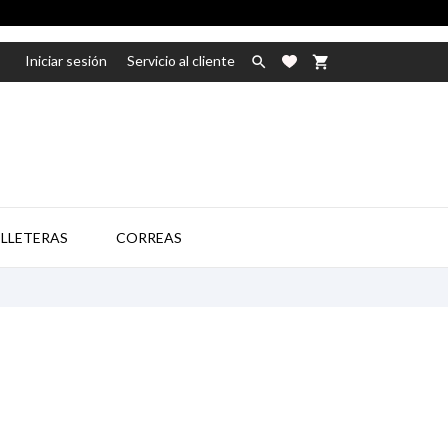
Iniciar sesión
Servicio al cliente

shopping_cart

ILLETERAS
CORREAS