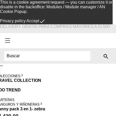
This is a cookie agreement request — you can customize it or
disable in the backoffice: Modules / Module manager / AN
Cookie Popup.
done
Privacy policy
Accept
DELIVERY GRATIS PARA COMPRAS MAYORES A S/.500

OLECCIONES
RAVEL COLLECTION
OO TREND
ARTERAS
ANGUROS Y RIÑONERAS
anny pack 3 en 1- zebra