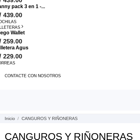
/ 439.00
nny pack 3 en 1 -...
/ 439.00
OCHILAS
ILLETERAS
iego Wallet
/ 259.00
illetera Agus
/ 229.00
ORREAS
CONTACTE CON NOSOTROS
Inicio
CANGUROS Y RIÑONERAS
CANGUROS Y RIÑONERAS